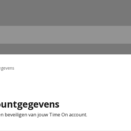
egevens
ountgegevens
en beveiligen van jouw Time On account.